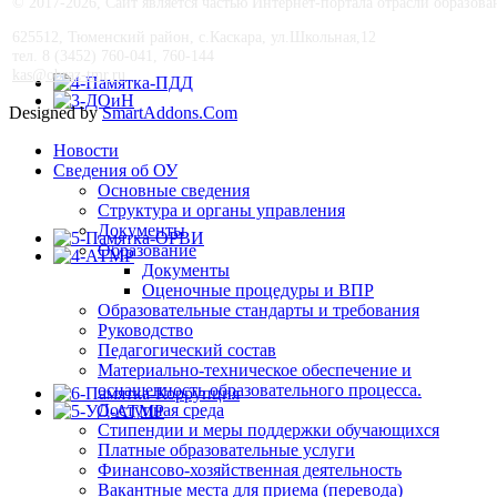
© 2017-
2026, Сайт является частью Интернет-портала отрасли образо
625512, Тюменский район, с.Каскара, ул.Школьная,12
тел. 8 (3452) 760-041, 760-144
kas@obraz-tmr.ru
Designed by
SmartAddons.Com
Новости
Сведения об ОУ
Основные сведения
Структура и органы управления
Документы
Образование
Документы
Оценочные процедуры и ВПР
Образовательные стандарты и требования
Руководство
Педагогический состав
Материально-техническое обеспечение и
оснащенность образовательного процесса.
Доступная среда
Стипендии и меры поддержки обучающихся
Платные образовательные услуги
Финансово-хозяйственная деятельность
Вакантные места для приема (перевода)