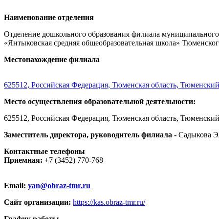
Наименование отделения
Отделение дошкольного образования филиала муниципального
«Янтыковская средняя общеобразовательная школа» Тюменс
Местонахождение филиала
625512, Российская Федерация, Тюменская область, Тюменский 
Место осуществления образовательной деятельности:
625512, Российская Федерация, Тюменская область, Тюменский
Заместитель директора, руководитель филиала -
Садыкова Э
Контактные телефоны
Приемная:
+7 (3452) 770-768
Email:
yan@obraz-tmr.ru
Сайт организации:
https://kas.obraz-tmr.ru/
График работы