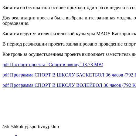
Занятия на бесплатной основе проходят один раз в неделю в
Для реализации проекта была выбрана интегративная модель,
образования.
Занятия ведут учителя физической культуры МАОУ Каскаринск
В период реализации проекта запланировано проведение спорт
Контроль за осуществлением проекта выполняет заместитель д
pdf
Паспорт проекта "Спорт в школу"
(
3.73 MB
)
pdf
Программа СПОРТ В ШКОЛУ БАСКЕТБОЛ 36 часов
(
792
pdf
Программа СПОРТ В ШКОЛУ ВОЛЕЙБОЛ 36 часов
(
792 
/edu/shkolnyj-sportivnyj-klub