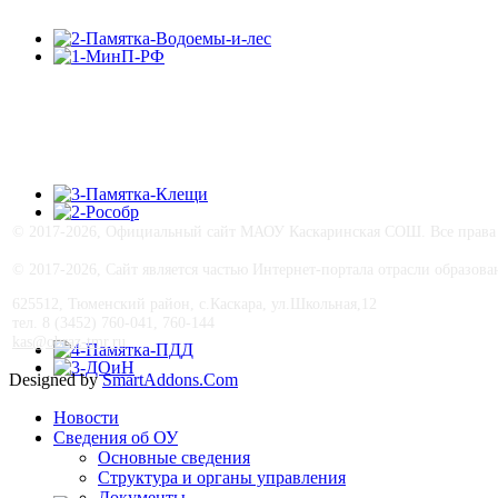
© 2017-
2026, Официальный сайт МАОУ Каскаринская СОШ. Все права 
© 2017-
2026, Сайт является частью Интернет-портала отрасли образо
625512, Тюменский район, с.Каскара, ул.Школьная,12
тел. 8 (3452) 760-041, 760-144
kas@obraz-tmr.ru
Designed by
SmartAddons.Com
Новости
Сведения об ОУ
Основные сведения
Структура и органы управления
Документы