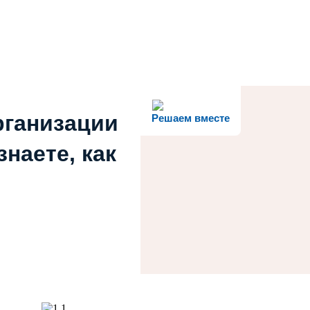
рганизации
Решаем вместе
наете, как